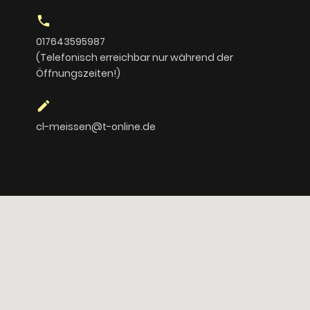
call
017643595987
(Telefonisch erreichbar nur während der
Öffnungszeiten!)
edit
cl-meissen@t-online.de